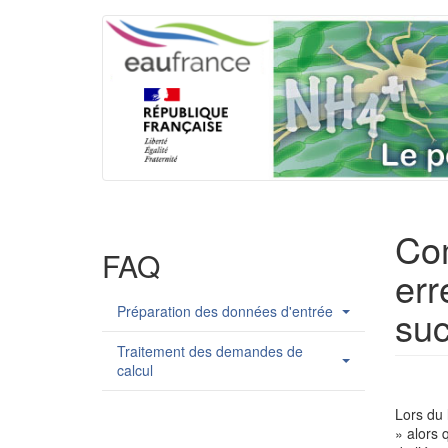
Aller
Navigation
au
contenu
principale
principal
Com
FAQ
err
Préparation des données d'entrée
suc
Traitement des demandes de
calcul
Lors du 
»
alors 