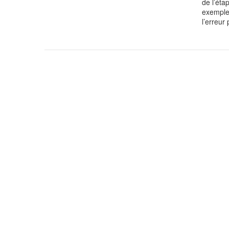
de l’éta
exemple 
l’erreur
Menu
Pied
de
page